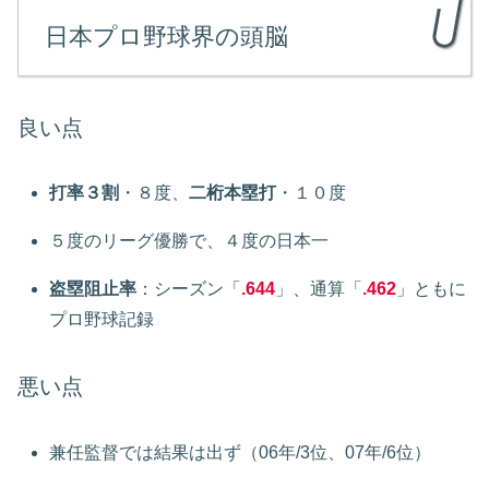
日本プロ野球界の頭脳
良い点
打率３割
・８度、
二桁本塁打
・１０度
５度のリーグ優勝で、４度の日本一
盗塁阻止率
：シーズン「
.644
」、通算「
.462
」ともに
プロ野球記録
悪い点
兼任監督では結果は出ず（06年/3位、07年/6位）