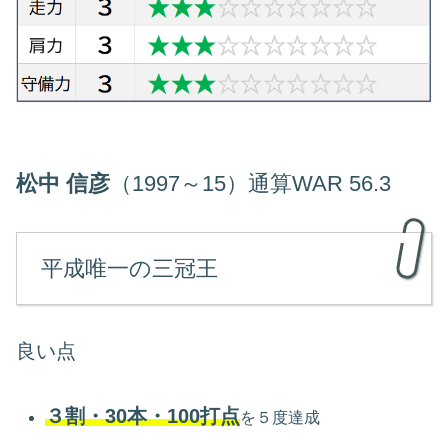
松中 信彦
（1997～15）通算WAR 56.3
平成唯一の三冠王
良い点
３割・30本・100打点
を５度達成