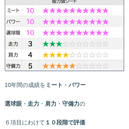
10年間の成績を
ミート
・
パワー
選球眼
・
走力
・
肩力
・
守備力
の
６項目にわけて
１０段階で評価