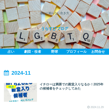
占いに頼らない生き方
うらすぴブログ
占い
劇団・役者
野球
プロフィール
お問合せ
2024-11
イチローは満票での殿堂入りなるか！2025年
MLB
の候補者をチェックしてみた
2024.11.29