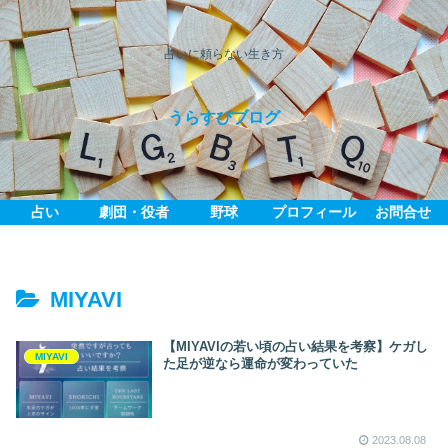
占いに頼らない生き方
うらすぴブログ
占い
劇団・役者
野球
プロフィール
お問合せ
MIYAVI
【MIYAVIの若い頃の占い結果を考察】ケガし
MIYAVI
た足が逆なら運命が変わっていた
2023.08.08