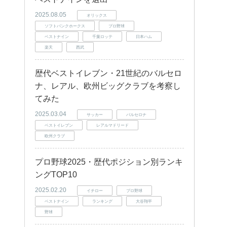
2025.08.05
オリックス
ソフトバンクホークス
プロ野球
ベストナイン
千葉ロッテ
日本ハム
楽天
西武
歴代ベストイレブン・21世紀のバルセロ
ナ、レアル、欧州ビッグクラブを考察し
てみた
2025.03.04
サッカー
バルセロナ
ベストイレブン
レアルマドリード
欧州クラブ
プロ野球2025・歴代ポジション別ランキ
ングTOP10
2025.02.20
イチロー
プロ野球
ベストナイン
ランキング
大谷翔平
野球