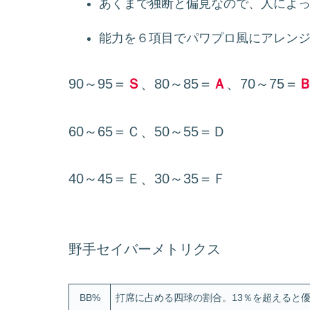
あくまで独断と偏見なので、人によ
能力を６項目でパワプロ風にアレン
90～95＝
Ｓ
、80～85＝
Ａ
、70～75＝
60～65＝Ｃ、50～55＝Ｄ
40～45＝Ｅ、30～35＝Ｆ
野手セイバーメトリクス
BB%
打席に占める四球の割合。13％を超えると