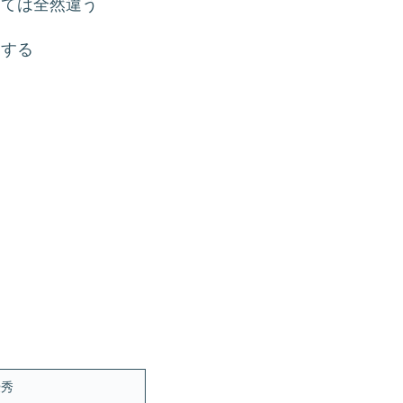
っては全然違う
ジする
Ｂ
優秀