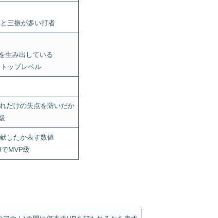
ると三振が多い打者
点を生み出している
：トップレベル
れだけの失点を防いだか
級
献したか表す数値
0でMVP級