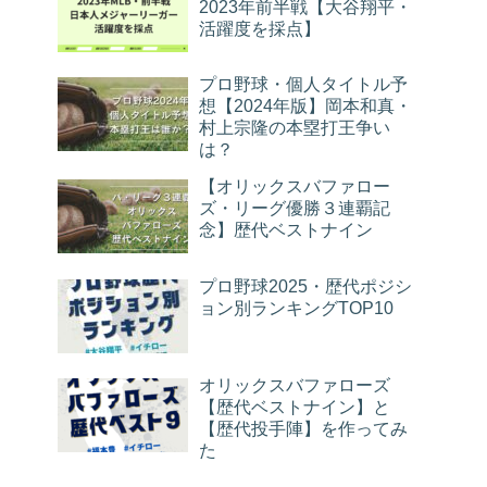
2023年前半戦【大谷翔平・
活躍度を採点】
プロ野球・個人タイトル予
想【2024年版】岡本和真・
村上宗隆の本塁打王争い
は？
【オリックスバファロー
ズ・リーグ優勝３連覇記
念】歴代ベストナイン
プロ野球2025・歴代ポジシ
ョン別ランキングTOP10
オリックスバファローズ
【歴代ベストナイン】と
【歴代投手陣】を作ってみ
た