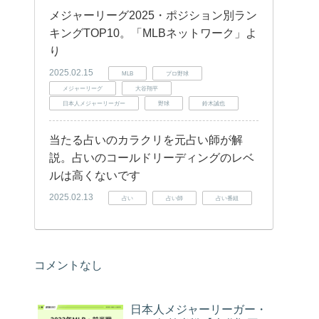
メジャーリーグ2025・ポジション別ラン
キングTOP10。「MLBネットワーク」よ
り
2025.02.15
MLB
プロ野球
メジャーリーグ
大谷翔平
日本人メジャーリーガー
野球
鈴木誠也
当たる占いのカラクリを元占い師が解
説。占いのコールドリーディングのレベ
ルは高くないです
2025.02.13
占い
占い師
占い番組
コメントなし
日本人メジャーリーガー・