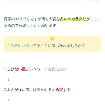
冒頭のやり取りですが凄く大切な
占いのカラクリ
がここに
あるので解説したいと思います
この占いハズレてることに気づかれましたか？
1.
こびない星
というワードを先に出す
↓
2.本人が強い者には巻かれると
否定
する
↓