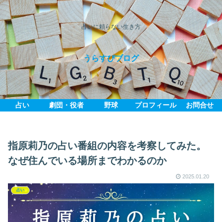
占いに頼らない生き方
うらすぴブログ
占い
劇団・役者
野球
プロフィール
お問合せ
指原莉乃の占い番組の内容を考察してみた。
なぜ住んでいる場所までわかるのか
2025.01.20
占い