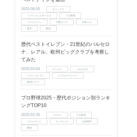
2025.08.05
オリックス
ソフトバンクホークス
プロ野球
ベストナイン
千葉ロッテ
日本ハム
楽天
西武
歴代ベストイレブン・21世紀のバルセロ
ナ、レアル、欧州ビッグクラブを考察し
てみた
2025.03.04
サッカー
バルセロナ
ベストイレブン
レアルマドリード
欧州クラブ
プロ野球2025・歴代ポジション別ランキ
ングTOP10
2025.02.20
イチロー
プロ野球
ベストナイン
ランキング
大谷翔平
野球