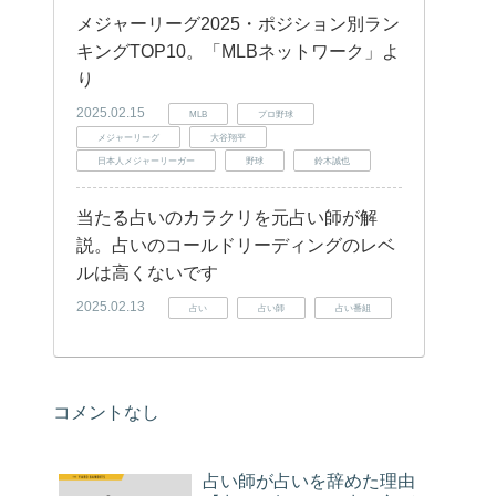
メジャーリーグ2025・ポジション別ラン
キングTOP10。「MLBネットワーク」よ
り
2025.02.15
MLB
プロ野球
メジャーリーグ
大谷翔平
日本人メジャーリーガー
野球
鈴木誠也
当たる占いのカラクリを元占い師が解
説。占いのコールドリーディングのレベ
ルは高くないです
2025.02.13
占い
占い師
占い番組
コメントなし
占い師が占いを辞めた理由