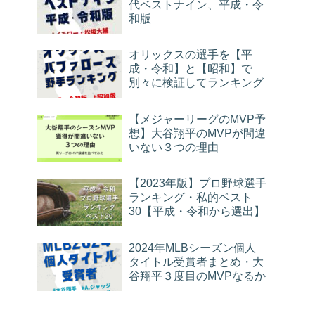
代ベストナイン、平成・令
和版
オリックスの選手を【平
成・令和】と【昭和】で
別々に検証してランキング
【メジャーリーグのMVP予
想】大谷翔平のMVPが間違
いない３つの理由
【2023年版】プロ野球選手
ランキング・私的ベスト
30【平成・令和から選出】
2024年MLBシーズン個人
タイトル受賞者まとめ・大
谷翔平３度目のMVPなるか