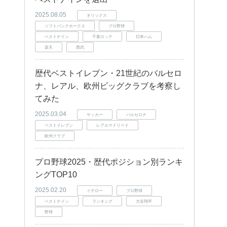
2025.08.05
オリックス
ソフトバンクホークス
プロ野球
ベストナイン
千葉ロッテ
日本ハム
楽天
西武
歴代ベストイレブン・21世紀のバルセロ
ナ、レアル、欧州ビッグクラブを考察し
てみた
2025.03.04
サッカー
バルセロナ
ベストイレブン
レアルマドリード
欧州クラブ
プロ野球2025・歴代ポジション別ランキ
ングTOP10
2025.02.20
イチロー
プロ野球
ベストナイン
ランキング
大谷翔平
野球