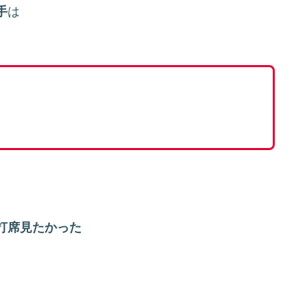
手
は
打席見たかった