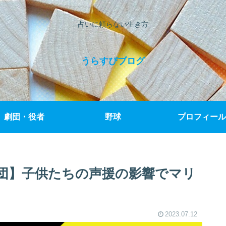
占いに頼らない生き方
うらすぴブログ
劇団・役者
野球
プロフィール
団】子供たちの声援の影響でマリ
2023.07.12