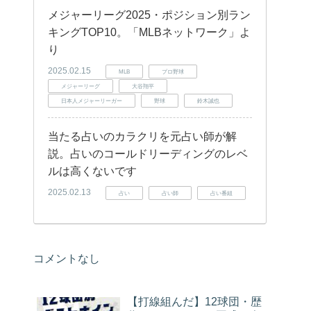
メジャーリーグ2025・ポジション別ラン
キングTOP10。「MLBネットワーク」よ
り
2025.02.15
MLB
プロ野球
メジャーリーグ
大谷翔平
日本人メジャーリーガー
野球
鈴木誠也
当たる占いのカラクリを元占い師が解
説。占いのコールドリーディングのレベ
ルは高くないです
2025.02.13
占い
占い師
占い番組
コメントなし
【打線組んだ】12球団・歴