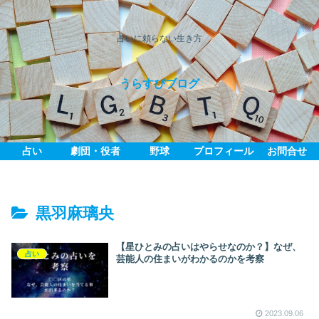
占いに頼らない生き方
うらすぴブログ
占い
劇団・役者
野球
プロフィール
お問合せ
黒羽麻璃央
【星ひとみの占いはやらせなのか？】なぜ、
占い
芸能人の住まいがわかるのかを考察
2023.09.06