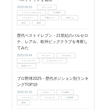
2025.08.05
オリックス
ソフトバンクホークス
プロ野球
ベストナイン
千葉ロッテ
日本ハム
楽天
西武
歴代ベストイレブン・21世紀のバルセロ
ナ、レアル、欧州ビッグクラブを考察し
てみた
2025.03.04
サッカー
バルセロナ
ベストイレブン
レアルマドリード
欧州クラブ
プロ野球2025・歴代ポジション別ランキ
ングTOP10
2025.02.20
イチロー
プロ野球
ベストナイン
ランキング
大谷翔平
野球