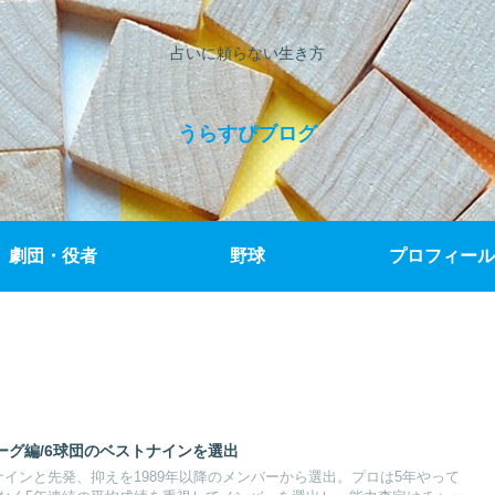
占いに頼らない生き方
うらすぴブログ
劇団・役者
野球
プロフィール
ーグ編/6球団のベストナインを選出
インと先発、抑えを1989年以降のメンバーから選出。プロは5年やって