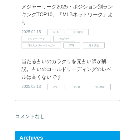
メジャーリーグ2025・ポジション別ラン
キングTOP10。「MLBネットワーク」よ
り
2025.02.15
MLB
プロ野球
メジャーリーグ
大谷翔平
日本人メジャーリーガー
野球
鈴木誠也
当たる占いのカラクリを元占い師が解
説。占いのコールドリーディングのレベ
ルは高くないです
2025.02.13
占い
占い師
占い番組
コメントなし
Archives