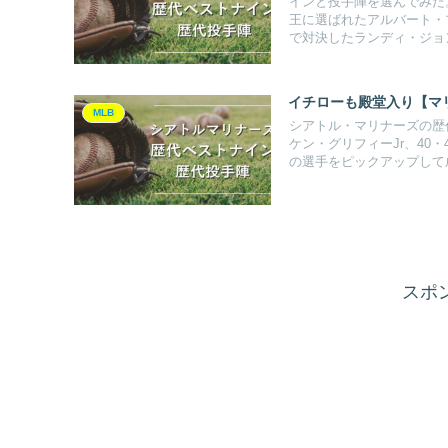
インと投手陣を選んでみた
王に選ばれたアルバート・
で対決したランディ・ジョ
イチローも殿堂入り【マ
MLB
シアトル・マリナーズの歴代
ケン・グリフィーJr、40
の選手をピックアップして
スポ