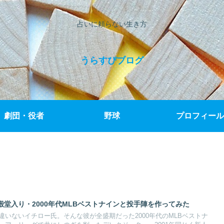
占いに頼らない生き方
うらすぴブログ
劇団・役者
野球
プロフィール
堂入り・2000年代MLBベストナインと投手陣を作ってみた
いないイチロー氏。そんな彼が全盛期だった2000年代のMLBベストナ