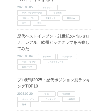
2025.08.05
オリックス
ソフトバンクホークス
プロ野球
ベストナイン
千葉ロッテ
日本ハム
楽天
西武
歴代ベストイレブン・21世紀のバルセロ
ナ、レアル、欧州ビッグクラブを考察し
てみた
2025.03.04
サッカー
バルセロナ
ベストイレブン
レアルマドリード
欧州クラブ
プロ野球2025・歴代ポジション別ランキ
ングTOP10
2025.02.20
イチロー
プロ野球
ベストナイン
ランキング
大谷翔平
野球