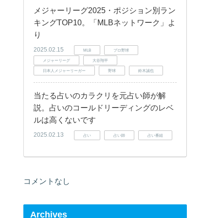
メジャーリーグ2025・ポジション別ラン
キングTOP10。「MLBネットワーク」よ
り
2025.02.15
MLB
プロ野球
メジャーリーグ
大谷翔平
日本人メジャーリーガー
野球
鈴木誠也
当たる占いのカラクリを元占い師が解
説。占いのコールドリーディングのレベ
ルは高くないです
2025.02.13
占い
占い師
占い番組
コメントなし
Archives