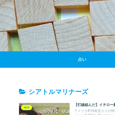
占い
シアトルマリナーズ
【打線組んだ】イチロー殿
MLB
アメリカ野球殿堂入りが間違