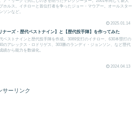
。ア・リーグで共にしのぎを削ったデレクジーター。2001年同じく新人
プホルス。イチローと首位打者を争ったジョー・マウアー。オールスター
ンソンなど。
2025.01.14
リナーズ・歴代ベストナイン】と【歴代投手陣】を作ってみた
ベストナインと歴代投手陣を作成。3089安打のイチロー、630本塁打の
・40のアレックス・ロドリゲス、303勝のランディ・ジョンソン、など歴代
成績から能力を数値化。
2024.04.13
ンサーリンク